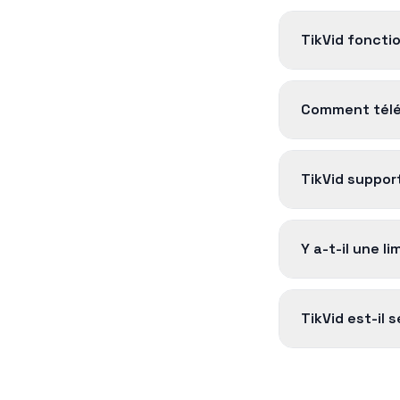
TikVid foncti
Comment téléc
TikVid support
Y a-t-il une li
TikVid est-il 