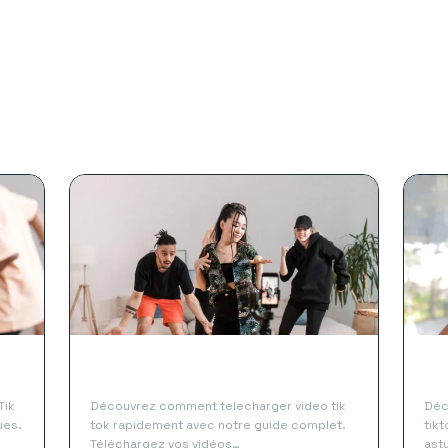
Comment telecharger video tik tok
Com
facilement et rapidement
fac
Tik
Découvrez comment telecharger video tik
Déc
ues.
tok rapidement avec notre guide complet.
tikt
Téléchargez vos vidéos…
ast