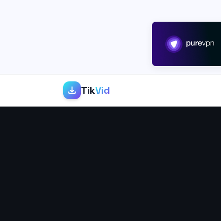
Tik
Vid