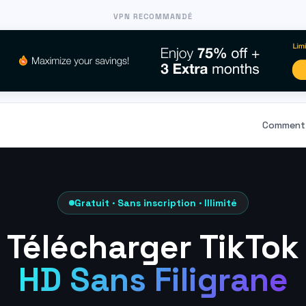
VPN RECOMMANDÉ
Comment 
Gratuit · Sans inscription · Illimité
Télécharger TikTok
HD Sans Filigrane