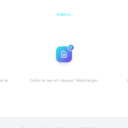
SIMPLE
3 étapes pour télécharger
2
Collez et analysez
e la
Collez le lien et cliquez Télécharger.