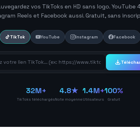
uvegardez vos TikToks en HD sans logo. YouTube 
agram Reels et Facebook aussi. Gratuit, sans inscrip
TikTok
YouTube
Instagram
Facebook
déo
Télécha
32M+
4.8★
1.4M+
100%
TikToks téléchargés
Note moyenne
Utilisateurs
Gratuit