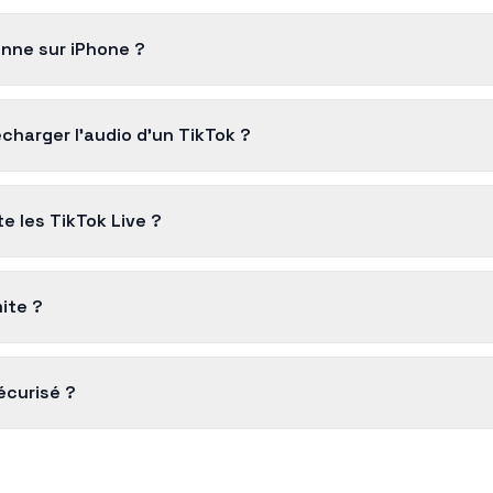
onne sur iPhone ?
harger l'audio d'un TikTok ?
e les TikTok Live ?
mite ?
sécurisé ?