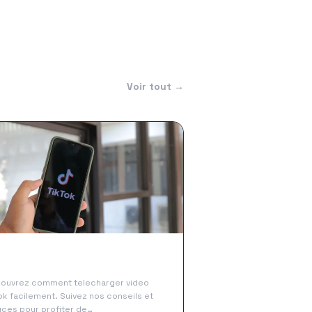
Voir tout →
ment telecharger video tiktok
ilement et rapidement
ouvrez comment telecharger video
ok facilement. Suivez nos conseils et
uces pour profiter de…