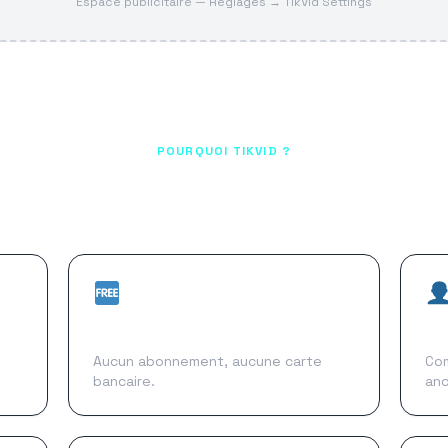
Espace publicitaire — Réglages → TikVid Settings
POURQUOI TIKVID ?
Rapide, gratuit et sécurisé
100% Gratuit
Sa
Aucun abonnement, aucune carte
Co
bancaire.
an