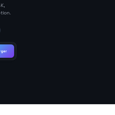
4K,
tion.
rger