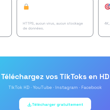
Sécurisé
Ha
HTTPS, aucun virus, aucun stockage
4K,
de données.
Téléchargez vos TikToks en HD
TikTok HD · YouTube · Instagram · Facebook
Télécharger gratuitement